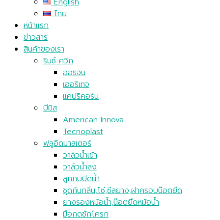
English
ไทย
หน้าแรก
ข่าวสาร
สินค้าของเรา
รินซ์ ควิก
ออริจิน
เฮอริเทจ
แคปริคอร์น
บีมิส
American Innova
Tecnoplast
ฟลูอิดมาสเตอร์
วาล์วน้ำเข้า
วาล์วน้ำลง
ลูกกบปิดน้ำ
ชุดกันกลิ่น,โซ่,ซีลยาง,ฝาครอบน๊อตยึด
ยางรองหม้อน้ำ,น๊อตยึดหม้อน้ำ
มือกดชักโครก