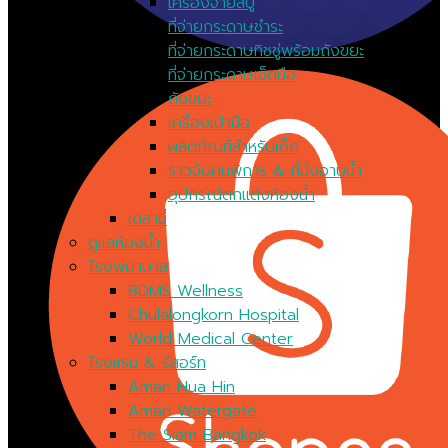
เครื่องจ่ายสบู่
ที่จ่ายกระดาษชำระ
ที่จ่ายกระดาษทิชชู่พร้อมถังขยะ
ที่จ่ายกระดาษเช็ดมือ
ถังขยะ
เครื่องเป่ามือ
ผลิตภัณฑ์สำหรับเด็ก
ราวจับคนพิการ & ที่นั่งอาบน้ำ
อุปกรณ์ตกแต่งห้องน้ำ
เดลานี่
ดูแลห้องน้ำ
โรงพยาบาล
BDMS Wellness
Chulalongkorn Hospital
World Medical Center
โรงแรม & รีสอร์ท
Amari Hua Hin
Amari Watergate
The Siam Bangkok