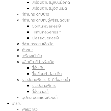
เครื่องจ่ายสบู่แบบมือกด
เครื่องจ่ายสบู่อัตโนมัติ
ที่จ่ายกระดาษชำระ
ที่จ่ายกระดาษทิชชู่พร้อมถังขยะ
ConturaSeries®
TrimLineSeries™
ClassicSeries®
ที่จ่ายกระดาษเช็ดมือ
ถังขยะ
เครื่องเป่ามือ
ผลิตภัณฑ์สำหรับเด็ก
ที่นั่งเด็ก
ที่เปลี่ยนผ้าอ้อมเด็ก
ราวจับคนพิการ & ที่นั่งอาบน้ำ
ราวจับคนพิการ
ที่นั่งอาบน้ำ
อุปกรณ์ตกแต่งห้องน้ำ
เดลานี่
ฟลัชวาล์ว