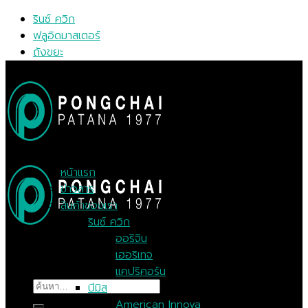
Skip
รินซ์ ควิก
to
ฟลูอิดมาสเตอร์
content
ถังขยะ
MENU
MENU
หน้าแรก
ข่าวสาร
สินค้าของเรา
รินซ์ ควิก
ออริจิน
เฮอริเทจ
แคปริคอร์น
ค้นหา:
บีมิส
American Innova