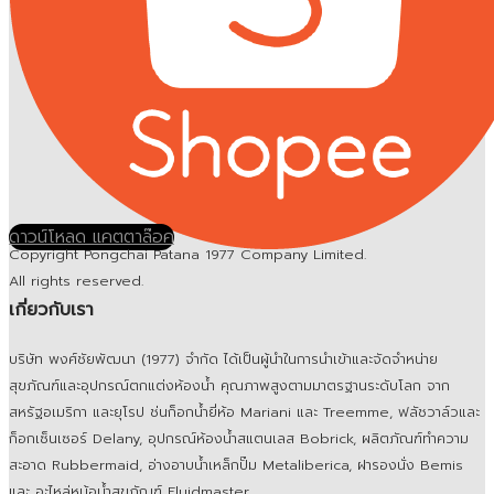
ดาวน์โหลด แคตตาล๊อค
Copyright Pongchai Patana 1977 Company Limited.
All rights reserved.
เกี่ยวกับเรา
บริษัท พงศ์ชัยพัฒนา (1977) จำกัด ได้เป็นผู้นำในการนำเข้าและจัดจำหน่าย
สุขภัณฑ์และอุปกรณ์ตกแต่งห้องน้ำ คุณภาพสูงตามมาตรฐานระดับโลก จาก
สหรัฐอเมริกา และยุโรป ช่นก็อกน้ำยี่ห้อ Mariani และ Treemme, ฟลัชวาล์วและ
ก็อกเซ็นเซอร์ Delany, อุปกรณ์ห้องน้ำสแตนเลส Bobrick, ผลิตภัณฑ์ทำความ
สะอาด Rubbermaid, อ่างอาบน้ำเหล็กปั๊ม Metaliberica, ฝารองนั่ง Bemis
และ อะไหล่หม้อน้ำสุขภัณฑ์ Fluidmaster