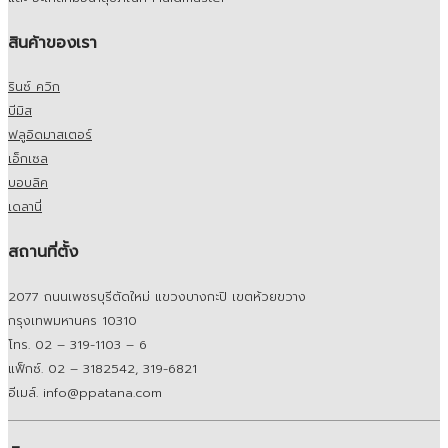
สินค้าของเรา
รินซ์ ควิก
บีมิส
ฟลูอิดมาสเตอร์
เอ็กเซล
บอบลิค
เดลานี่
สถานที่ตั้ง
2077 ถนนเพชรบุรีตัดใหม่ แขวงบางกะปิ เขตห้วยขวาง
กรุงเทพมหานคร 10310
โทร. 02 – 319-1103 – 6
แฟ็กซ์. 02 – 3182542, 319-6821
อีเมล์. info@ppatana.com