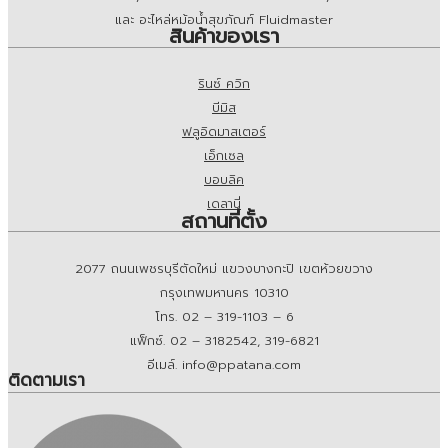
และ อะไหล่หม้อน้ำสุขภัณฑ์ Fluidmaster
สินค้าของเรา
รินซ์ ควิก
บีมิส
ฟลูอิดมาสเตอร์
เอ็กเซล
บอบลิค
เดลานี่
สถานที่ตั้ง
2077 ถนนเพชรบุรีตัดใหม่ แขวงบางกะปิ เขตห้วยขวาง
กรุงเทพมหานคร 10310
โทร. 02 – 319-1103 – 6
แฟ็กซ์. 02 – 3182542, 319-6821
อีเมล์. info@ppatana.com
ติดตามเรา