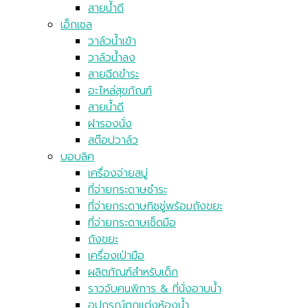
สายน้ำดี
เอ็กเซล
วาล์วน้ำเข้า
วาล์วน้ำลง
สายฉีดขำระ
อะไหล่สุขภัณฑ์
สายน้ำดี
ฝารองนั่ง
สต๊อปวาล์ว
บอบลิค
เครื่องจ่ายสบู่
ที่จ่ายกระดาษชำระ
ที่จ่ายกระดาษทิชชู่พร้อมถังขยะ
ที่จ่ายกระดาษเช็ดมือ
ถังขยะ
เครื่องเป่ามือ
ผลิตภัณฑ์สำหรับเด็ก
ราวจับคนพิการ & ที่นั่งอาบน้ำ
อุปกรณ์ตกแต่งห้องน้ำ