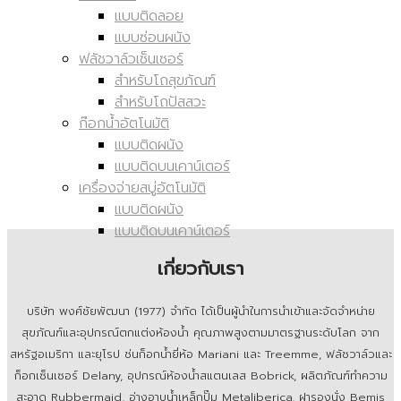
แบบติดลอย
แบบซ่อนผนัง
ฟลัชวาล์วเซ็นเซอร์
สำหรับโถสุขภัณฑ์
สำหรับโถปัสสวะ
ก๊อกน้ำอัตโนมัติ
แบบติดผนัง
แบบติดบนเคาน์เตอร์
เครื่องจ่ายสบู่อัตโนมัติ
แบบติดผนัง
แบบติดบนเคาน์เตอร์
เกี่ยวกับเรา
บริษัท พงศ์ชัยพัฒนา (1977) จำกัด ได้เป็นผู้นำในการนำเข้าและจัดจำหน่าย
สุขภัณฑ์และอุปกรณ์ตกแต่งห้องน้ำ คุณภาพสูงตามมาตรฐานระดับโลก จาก
สหรัฐอเมริกา และยุโรป ช่นก็อกน้ำยี่ห้อ Mariani และ Treemme, ฟลัชวาล์วและ
ก็อกเซ็นเซอร์ Delany, อุปกรณ์ห้องน้ำสแตนเลส Bobrick, ผลิตภัณฑ์ทำความ
สะอาด Rubbermaid, อ่างอาบน้ำเหล็กปั๊ม Metaliberica, ฝารองนั่ง Bemis