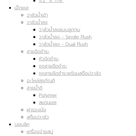
1/2" X 7/8"
เอ็กเซล
วาล์วน้ำเข้า
วาล์วน้ำลง
วาล์วน้ำลงแบบลูกกบ
วาล์วน้ำลง - Single Flush
วาล์วน้ำลง - Dual Flush
สายฉีดขำระ
หัวฉีดชำระ
ชุดสายฉีดชำระ
ชุดสายฉีดชำระพร้อมสต๊อปวาล์ว
อะไหล่สุขภัณฑ์
สายน้ำดี
Polymer
สแตนเลส
ฝารองนั่ง
สต๊อปวาล์ว
บอบลิค
เครื่องจ่ายสบู่