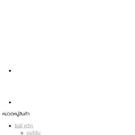
หมวดหมู่สินค้า
รินซ์ ควิก
ออริจิน