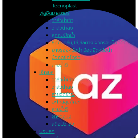
Tecnoplast
ฟลูอิดมาสเตอร์
วาล์วน้ำเข้า
วาล์วน้ำลง
ลูกกบปิดน้ำ
ชุดกันกลิ่น,โซ่,ซีลยาง,ฝาครอบน๊อตยึด
ยางรองหม้อน้ำ,น๊อตยึดหม้อน้ำ
มือกดชักโครก
สายน้ำดี
เอ็กเซล
วาล์วน้ำเข้า
วาล์วน้ำลง
สายฉีดขำระ
อะไหล่สุขภัณฑ์
สายน้ำดี
ฝารองนั่ง
สต๊อปวาล์ว
บอบลิค