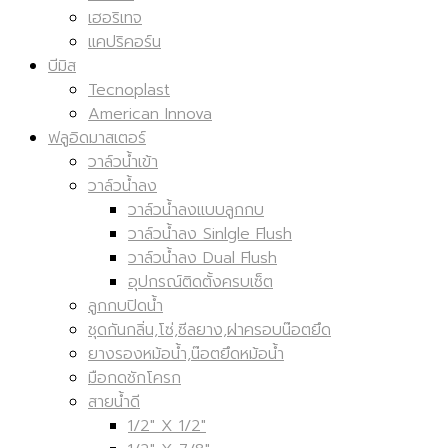
เฮอริเทจ
แคปริคอร์น
บีมิส
Tecnoplast
American Innova
ฟลูอิดมาสเตอร์
วาล์วน้ำเข้า
วาล์วน้ำลง
วาล์วน้ำลงแบบลูกกบ
วาล์วน้ำลง Sinlgle Flush
วาล์วน้ำลง Dual Flush
อุปกรณ์ติดตั้งครบเซ็ต
ลูกกบปิดน้ำ
ชุดกันกลิ่น,โซ่,ซีลยาง,ฝาครอบน๊อตยึด
ยางรองหม้อน้ำ,น๊อตยึดหม้อน้ำ
มือกดชักโครก
สายน้ำดี
1/2" X 1/2"