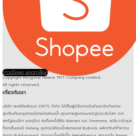
ดาวน์โหลด แคตตาล๊อค
Copyright Pongchai Patana 1977 Company Limited.
All rights reserved.
เกี่ยวกับเรา
บริษัท พงศ์ชัยพัฒนา (1977) จำกัด ได้เป็นผู้นำในการนำเข้าและจัดจำหน่าย
สุขภัณฑ์และอุปกรณ์ตกแต่งห้องน้ำ คุณภาพสูงตามมาตรฐานระดับโลก จาก
สหรัฐอเมริกา และยุโรป ช่นก็อกน้ำยี่ห้อ Mariani และ Treemme, ฟลัชวาล์วและ
ก็อกเซ็นเซอร์ Delany, อุปกรณ์ห้องน้ำสแตนเลส Bobrick, ผลิตภัณฑ์ทำความ
สะอาด Rubbermaid, อ่างอาบน้ำเหล็กปั๊ม Metaliberica, ฝารองนั่ง Bemis