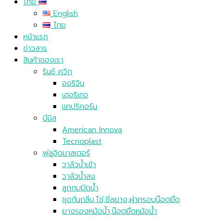
ไทย
English
ไทย
หน้าแรก
ข่าวสาร
สินค้าของเรา
รินซ์ ควิก
ออริจิน
เฮอริเทจ
แคปริคอร์น
บีมิส
American Innova
Tecnoplast
ฟลูอิดมาสเตอร์
วาล์วน้ำเข้า
วาล์วน้ำลง
ลูกกบปิดน้ำ
ชุดกันกลิ่น,โซ่,ซีลยาง,ฝาครอบน๊อตยึด
ยางรองหม้อน้ำ,น๊อตยึดหม้อน้ำ