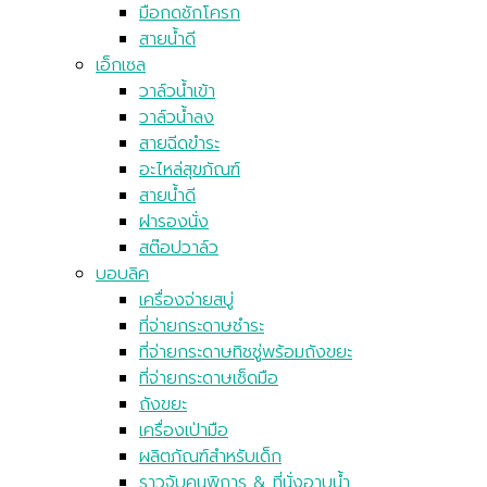
มือกดชักโครก
สายน้ำดี
เอ็กเซล
วาล์วน้ำเข้า
วาล์วน้ำลง
สายฉีดขำระ
อะไหล่สุขภัณฑ์
สายน้ำดี
ฝารองนั่ง
สต๊อปวาล์ว
บอบลิค
เครื่องจ่ายสบู่
ที่จ่ายกระดาษชำระ
ที่จ่ายกระดาษทิชชู่พร้อมถังขยะ
ที่จ่ายกระดาษเช็ดมือ
ถังขยะ
เครื่องเป่ามือ
ผลิตภัณฑ์สำหรับเด็ก
ราวจับคนพิการ & ที่นั่งอาบน้ำ