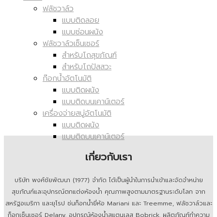
ฟลัชวาล์ว
แบบติดลอย
แบบซ่อนผนัง
ฟลัชวาล์วเซ็นเซอร์
สำหรับโถสุขภัณฑ์
สำหรับโถปัสสวะ
ก๊อกน้ำอัตโนมัติ
แบบติดผนัง
แบบติดบนเคาน์เตอร์
เครื่องจ่ายสบู่อัตโนมัติ
แบบติดผนัง
แบบติดบนเคาน์เตอร์
เกี่ยวกับเรา
บริษัท พงศ์ชัยพัฒนา (1977) จำกัด ได้เป็นผู้นำในการนำเข้าและจัดจำหน่าย
สุขภัณฑ์และอุปกรณ์ตกแต่งห้องน้ำ คุณภาพสูงตามมาตรฐานระดับโลก จาก
สหรัฐอเมริกา และยุโรป ช่นก็อกน้ำยี่ห้อ Mariani และ Treemme, ฟลัชวาล์วและ
ก็อกเซ็นเซอร์ Delany, อุปกรณ์ห้องน้ำสแตนเลส Bobrick, ผลิตภัณฑ์ทำความ