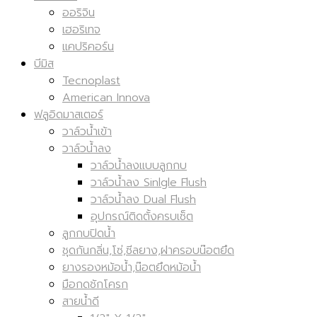
ออริจิน
เฮอริเทจ
แคปริคอร์น
บีมิส
Tecnoplast
American Innova
ฟลูอิดมาสเตอร์
วาล์วน้ำเข้า
วาล์วน้ำลง
วาล์วน้ำลงแบบลูกกบ
วาล์วน้ำลง Sinlgle Flush
วาล์วน้ำลง Dual Flush
อุปกรณ์ติดตั้งครบเซ็ต
ลูกกบปิดน้ำ
ชุดกันกลิ่น,โซ่,ซีลยาง,ฝาครอบน๊อตยึด
ยางรองหม้อน้ำ,น๊อตยึดหม้อน้ำ
มือกดชักโครก
สายน้ำดี