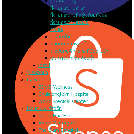
เครื่องจ่ายสบู่
ที่จ่ายกระดาษชำระ
ที่จ่ายกระดาษทิชชู่พร้อมถังขยะ
ที่จ่ายกระดาษเช็ดมือ
ถังขยะ
เครื่องเป่ามือ
ผลิตภัณฑ์สำหรับเด็ก
ราวจับคนพิการ & ที่นั่งอาบน้ำ
อุปกรณ์ตกแต่งห้องน้ำ
เดลานี่
ดูแลห้องน้ำ
โรงพยาบาล
BDMS Wellness
Chulalongkorn Hospital
World Medical Center
โรงแรม & รีสอร์ท
Amari Hua Hin
Amari Watergate
The Siam Bangkok