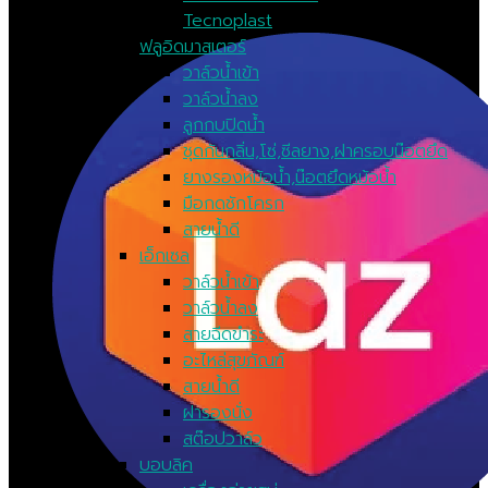
Tecnoplast
ฟลูอิดมาสเตอร์
วาล์วน้ำเข้า
วาล์วน้ำลง
ลูกกบปิดน้ำ
ชุดกันกลิ่น,โซ่,ซีลยาง,ฝาครอบน๊อตยึด
ยางรองหม้อน้ำ,น๊อตยึดหม้อน้ำ
มือกดชักโครก
สายน้ำดี
เอ็กเซล
วาล์วน้ำเข้า
วาล์วน้ำลง
สายฉีดขำระ
อะไหล่สุขภัณฑ์
สายน้ำดี
ฝารองนั่ง
สต๊อปวาล์ว
บอบลิค