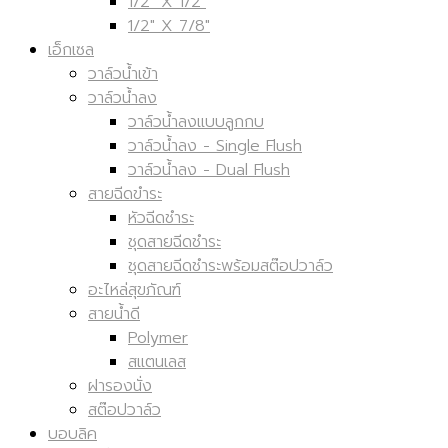
1/2" X 1/2"
1/2" X 7/8"
เอ็กเซล
วาล์วน้ำเข้า
วาล์วน้ำลง
วาล์วน้ำลงแบบลูกกบ
วาล์วน้ำลง - Single Flush
วาล์วน้ำลง - Dual Flush
สายฉีดขำระ
หัวฉีดชำระ
ชุดสายฉีดชำระ
ชุดสายฉีดชำระพร้อมสต๊อปวาล์ว
อะไหล่สุขภัณฑ์
สายน้ำดี
Polymer
สแตนเลส
ฝารองนั่ง
สต๊อปวาล์ว
บอบลิค