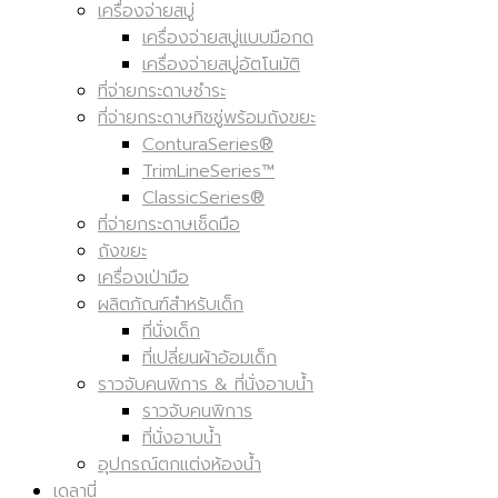
เครื่องจ่ายสบู่
เครื่องจ่ายสบู่แบบมือกด
เครื่องจ่ายสบู่อัตโนมัติ
ที่จ่ายกระดาษชำระ
ที่จ่ายกระดาษทิชชู่พร้อมถังขยะ
ConturaSeries®
TrimLineSeries™
ClassicSeries®
ที่จ่ายกระดาษเช็ดมือ
ถังขยะ
เครื่องเป่ามือ
ผลิตภัณฑ์สำหรับเด็ก
ที่นั่งเด็ก
ที่เปลี่ยนผ้าอ้อมเด็ก
ราวจับคนพิการ & ที่นั่งอาบน้ำ
ราวจับคนพิการ
ที่นั่งอาบน้ำ
อุปกรณ์ตกแต่งห้องน้ำ
เดลานี่