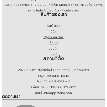
สะอาด Rubbermaid, อ่างอาบน้ำเหล็กปั๊ม Metaliberica, ฝารองนั่ง Bemis
และ อะไหล่หม้อน้ำสุขภัณฑ์ Fluidmaster
สินค้าของเรา
รินซ์ ควิก
บีมิส
ฟลูอิดมาสเตอร์
เอ็กเซล
บอบลิค
เดลานี่
สถานที่ตั้ง
2077 ถนนเพชรบุรีตัดใหม่ แขวงบางกะปิ เขตห้วยขวาง
กรุงเทพมหานคร 10310
โทร. 02 – 319-1103 – 6
แฟ็กซ์. 02 – 3182542, 319-6821
อีเมล์. info@ppatana.com
ติดตามเรา