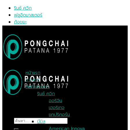
Skip
รินซ์ ควิก
to
ฟลูอิดมาสเตอร์
content
ถังขยะ
MENU
MENU
หน้าแรก
ข่าวสาร
สินค้าของเรา
รินซ์ ควิก
ออริจิน
เฮอริเทจ
แคปริคอร์น
ค้นหา:
บีมิส
American Innova