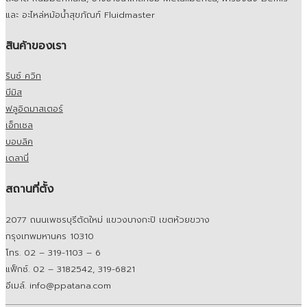
และ อะไหล่หม้อน้ำสุขภัณฑ์ Fluidmaster
สินค้าของเรา
รินซ์ ควิก
บีมิส
ฟลูอิดมาสเตอร์
เอ็กเซล
บอบลิค
เดลานี่
สถานที่ตั้ง
2077 ถนนเพชรบุรีตัดใหม่ แขวงบางกะปิ เขตห้วยขวาง
กรุงเทพมหานคร 10310
โทร. 02 – 319-1103 – 6
แฟ็กซ์. 02 – 3182542, 319-6821
อีเมล์. info@ppatana.com