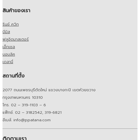
สินค้าของเรา
รินซ์ ควิก
บีมิส
ฟลูอิดมาสเตอร์
เอ็กเซล
บอบลิค
เดลานี่
สถานที่ตั้ง
2077 ถนนเพชรบุรีตัดใหม่ แขวงบางกะปิ เขตห้วยขวาง
กรุงเทพมหานคร 10310
โทร. 02 – 319-1103 – 6
แฟ็กซ์. 02 – 3182542, 319-6821
อีเมล์. info@ppatana.com
ติดตามเรา