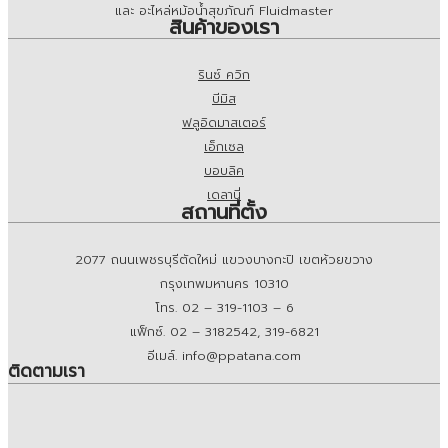
และ อะไหล่หม้อน้ำสุขภัณฑ์ Fluidmaster
สินค้าของเรา
รินซ์ ควิก
บีมิส
ฟลูอิดมาสเตอร์
เอ็กเซล
บอบลิค
เดลานี่
สถานที่ตั้ง
2077 ถนนเพชรบุรีตัดใหม่ แขวงบางกะปิ เขตห้วยขวาง
กรุงเทพมหานคร 10310
โทร. 02 – 319-1103 – 6
แฟ็กซ์. 02 – 3182542, 319-6821
อีเมล์. info@ppatana.com
ติดตามเรา