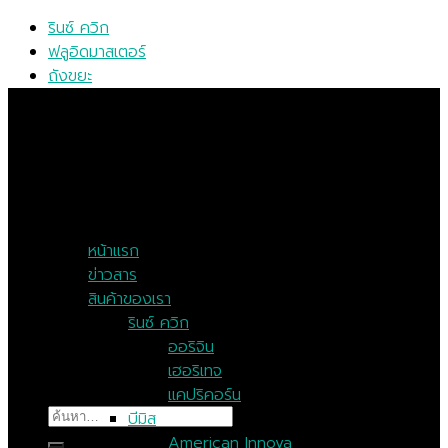
Skip
รินซ์ ควิก
to
ฟลูอิดมาสเตอร์
content
ถังขยะ
MENU
MENU
หน้าแรก
ข่าวสาร
สินค้าของเรา
รินซ์ ควิก
ออริจิน
เฮอริเทจ
แคปริคอร์น
ค้นหา:
บีมิส
American Innova