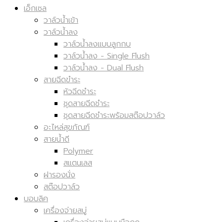
เอ็กเซล
วาล์วน้ำเข้า
วาล์วน้ำลง
วาล์วน้ำลงแบบลูกกบ
วาล์วน้ำลง - Single Flush
วาล์วน้ำลง - Dual Flush
สายฉีดขำระ
หัวฉีดชำระ
ชุดสายฉีดชำระ
ชุดสายฉีดชำระพร้อมสต๊อปวาล์ว
อะไหล่สุขภัณฑ์
สายน้ำดี
Polymer
สแตนเลส
ฝารองนั่ง
สต๊อปวาล์ว
บอบลิค
เครื่องจ่ายสบู่