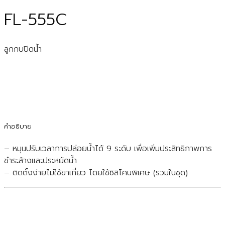
FL-555C
ลูกกบปิดน้ำ
คำอธิบาย
– หมุนปรับเวลาการปล่อยน้ำได้ 9 ระดับ เพื่อเพิ่มประสิทธิภาพการ
ชำระล้างและประหยัดน้ำ
– ติดตั้งง่ายไม่ใช้ขาเกี่ยว โดยใช้ซิลิโคนพิเศษ (รวมในชุด)