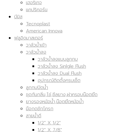
เฮอริเทจ
แคปริคอร์น
บีมิส
Tecnoplast
American Innova
ฟลูอิดมาสเตอร์
วาล์วน้ำเข้า
วาล์วน้ำลง
วาล์วน้ำลงแบบลูกกบ
วาล์วน้ำลง Sinlgle Flush
วาล์วน้ำลง Dual Flush
อุปกรณ์ติดตั้งครบเซ็ต
ลูกกบปิดน้ำ
ชุดกันกลิ่น,โซ่,ซีลยาง,ฝาครอบน๊อตยึด
ยางรองหม้อน้ำ,น๊อตยึดหม้อน้ำ
มือกดชักโครก
สายน้ำดี
1/2" X 1/2"
1/2" X 7/8"