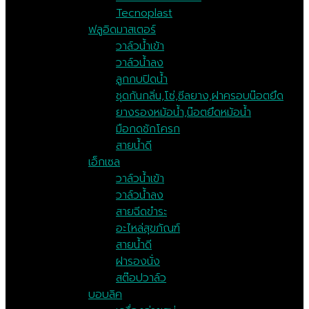
Tecnoplast
ฟลูอิดมาสเตอร์
วาล์วน้ำเข้า
วาล์วน้ำลง
ลูกกบปิดน้ำ
ชุดกันกลิ่น,โซ่,ซีลยาง,ฝาครอบน๊อตยึด
ยางรองหม้อน้ำ,น๊อตยึดหม้อน้ำ
มือกดชักโครก
สายน้ำดี
เอ็กเซล
วาล์วน้ำเข้า
วาล์วน้ำลง
สายฉีดขำระ
อะไหล่สุขภัณฑ์
สายน้ำดี
ฝารองนั่ง
สต๊อปวาล์ว
บอบลิค