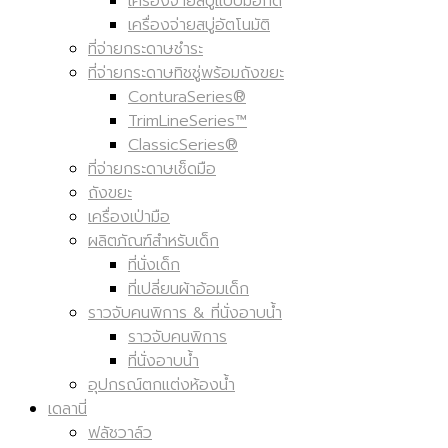
เครื่องจ่ายสบู่แบบมือกด
เครื่องจ่ายสบู่อัตโนมัติ
ที่จ่ายกระดาษชำระ
ที่จ่ายกระดาษทิชชู่พร้อมถังขยะ
ConturaSeries®
TrimLineSeries™
ClassicSeries®
ที่จ่ายกระดาษเช็ดมือ
ถังขยะ
เครื่องเป่ามือ
ผลิตภัณฑ์สำหรับเด็ก
ที่นั่งเด็ก
ที่เปลี่ยนผ้าอ้อมเด็ก
ราวจับคนพิการ & ที่นั่งอาบน้ำ
ราวจับคนพิการ
ที่นั่งอาบน้ำ
อุปกรณ์ตกแต่งห้องน้ำ
เดลานี่
ฟลัชวาล์ว