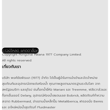
ดาวน์โหลด แคตตาล๊อค
Copyright Pongchai Patana 1977 Company Limited.
All rights reserved.
เกี่ยวกับเรา
บริษัท พงศ์ชัยพัฒนา (1977) จำกัด ได้เป็นผู้นำในการนำเข้าและจัดจำหน่าย
สุขภัณฑ์และอุปกรณ์ตกแต่งห้องน้ำ คุณภาพสูงตามมาตรฐานระดับโลก จาก
สหรัฐอเมริกา และยุโรป ช่นก็อกน้ำยี่ห้อ Mariani และ Treemme, ฟลัชวาล์วและ
ก็อกเซ็นเซอร์ Delany, อุปกรณ์ห้องน้ำสแตนเลส Bobrick, ผลิตภัณฑ์ทำความ
สะอาด Rubbermaid, อ่างอาบน้ำเหล็กปั๊ม Metaliberica, ฝารองนั่ง Bemis
และ อะไหล่หม้อน้ำสุขภัณฑ์ Fluidmaster