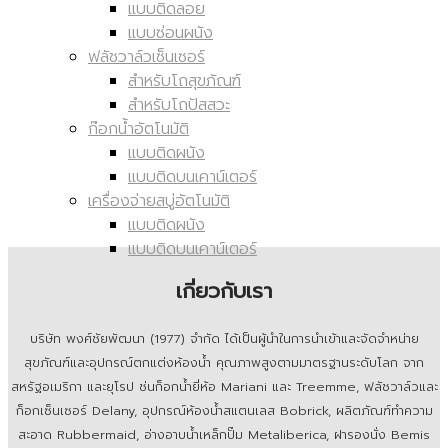
แบบติดลอย
แบบซ่อนผนัง
ฟลัชวาล์วเซ็นเซอร์
สำหรับโถสุขภัณฑ์
สำหรับโถปัสสวะ
ก๊อกน้ำอัตโนมัติ
แบบติดผนัง
แบบติดบนเคาน์เตอร์
เครื่องจ่ายสบู่อัตโนมัติ
แบบติดผนัง
แบบติดบนเคาน์เตอร์
เกี่ยวกับเรา
บริษัท พงศ์ชัยพัฒนา (1977) จำกัด ได้เป็นผู้นำในการนำเข้าและจัดจำหน่าย
สุขภัณฑ์และอุปกรณ์ตกแต่งห้องน้ำ คุณภาพสูงตามมาตรฐานระดับโลก จาก
สหรัฐอเมริกา และยุโรป ช่นก็อกน้ำยี่ห้อ Mariani และ Treemme, ฟลัชวาล์วและ
ก็อกเซ็นเซอร์ Delany, อุปกรณ์ห้องน้ำสแตนเลส Bobrick, ผลิตภัณฑ์ทำความ
สะอาด Rubbermaid, อ่างอาบน้ำเหล็กปั๊ม Metaliberica, ฝารองนั่ง Bemis