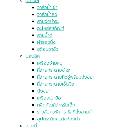
เอ็กเซล
วาล์วน้ำเข้า
วาล์วน้ำลง
สายฉีดขำระ
อะไหล่สุขภัณฑ์
สายน้ำดี
ฝารองนั่ง
สต๊อปวาล์ว
บอบลิค
เครื่องจ่ายสบู่
ที่จ่ายกระดาษชำระ
ที่จ่ายกระดาษทิชชู่พร้อมถังขยะ
ที่จ่ายกระดาษเช็ดมือ
ถังขยะ
เครื่องเป่ามือ
ผลิตภัณฑ์สำหรับเด็ก
ราวจับคนพิการ & ที่นั่งอาบน้ำ
อุปกรณ์ตกแต่งห้องน้ำ
เดลานี่