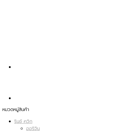
หมวดหมู่สินค้า
รินซ์ ควิก
ออริจิน