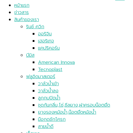
หน้าแรก
ข่าวสาร
สินค้าของเรา
รินซ์ ควิก
ออริจิน
เฮอริเทจ
แคปริคอร์น
บีมิส
American Innova
Tecnoplast
ฟลูอิดมาสเตอร์
วาล์วน้ำเข้า
วาล์วน้ำลง
ลูกกบปิดน้ำ
ชุดกันกลิ่น,โซ่,ซีลยาง,ฝาครอบน๊อตยึด
ยางรองหม้อน้ำ,น๊อตยึดหม้อน้ำ
มือกดชักโครก
สายน้ำดี