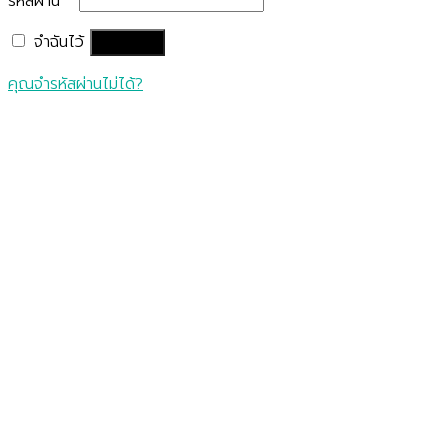
รหัสผ่าน
*
จำฉันไว้
เข้าสู่ระบบ
คุณจำรหัสผ่านไม่ได้?