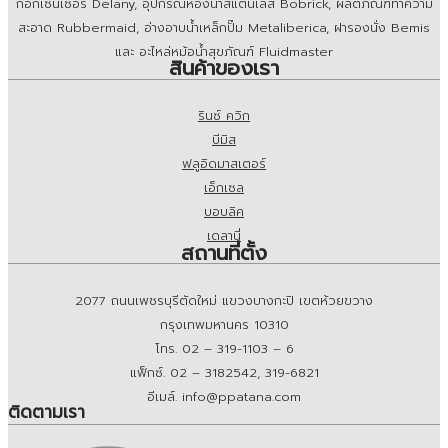
ก็อกเซ็นเซอร์ Delany, อุปกรณ์ห้องน้ำสแตนเลส Bobrick, ผลิตภัณฑ์ทำความ
สะอาด Rubbermaid, อ่างอาบน้ำเหล็กปั๊ม Metaliberica, ฝารองนั่ง Bemis
และ อะไหล่หม้อน้ำสุขภัณฑ์ Fluidmaster
สินค้าของเรา
รินซ์ ควิก
บีมิส
ฟลูอิดมาสเตอร์
เอ็กเซล
บอบลิค
เดลานี่
สถานที่ตั้ง
2077 ถนนเพชรบุรีตัดใหม่ แขวงบางกะปิ เขตห้วยขวาง
กรุงเทพมหานคร 10310
โทร. 02 – 319-1103 – 6
แฟ็กซ์. 02 – 3182542, 319-6821
อีเมล์. info@ppatana.com
ติดตามเรา