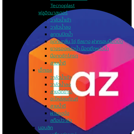
Tecnoplast
ฟลูอิดมาสเตอร์
วาล์วน้ำเข้า
วาล์วน้ำลง
ลูกกบปิดน้ำ
ชุดกันกลิ่น,โซ่,ซีลยาง,ฝาครอบน๊อตยึด
ยางรองหม้อน้ำ,น๊อตยึดหม้อน้ำ
มือกดชักโครก
สายน้ำดี
เอ็กเซล
วาล์วน้ำเข้า
วาล์วน้ำลง
สายฉีดขำระ
อะไหล่สุขภัณฑ์
สายน้ำดี
ฝารองนั่ง
สต๊อปวาล์ว
บอบลิค