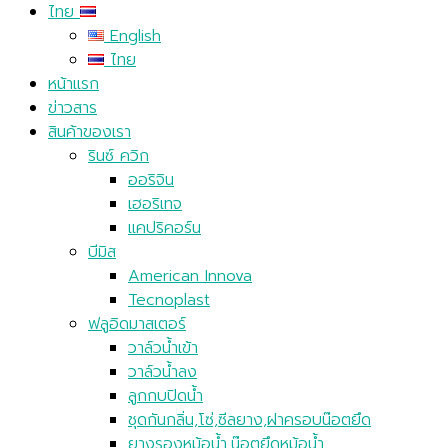
ไทย
English
ไทย
หน้าแรก
ข่าวสาร
สินค้าของเรา
รินซ์ ควิก
ออริจิน
เฮอริเทจ
แคปริคอร์น
บีมิส
American Innova
Tecnoplast
ฟลูอิดมาสเตอร์
วาล์วน้ำเข้า
วาล์วน้ำลง
ลูกกบปิดน้ำ
ชุดกันกลิ่น,โซ่,ซีลยาง,ฝาครอบน๊อตยึด
ยางรองหม้อน้ำ,น๊อตยึดหม้อน้ำ