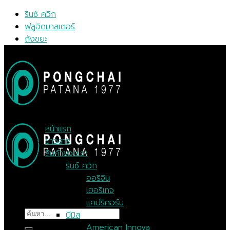
Skip
รินซ์ ควิก
to
ฟลูอิดมาสเตอร์
content
ถังขยะ
MENU
MENU
หน้าแรก
ข่าวสาร
สินค้าของเรา
รินซ์ ควิก
ออริจิน
เฮอริเทจ
แคปริคอร์น
ค้นหา:
บีมิส
American Innova