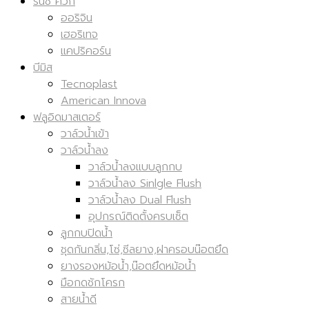
รินซ์ ควิก
ออริจิน
เฮอริเทจ
แคปริคอร์น
บีมิส
Tecnoplast
American Innova
ฟลูอิดมาสเตอร์
วาล์วน้ำเข้า
วาล์วน้ำลง
วาล์วน้ำลงแบบลูกกบ
วาล์วน้ำลง Sinlgle Flush
วาล์วน้ำลง Dual Flush
อุปกรณ์ติดตั้งครบเซ็ต
ลูกกบปิดน้ำ
ชุดกันกลิ่น,โซ่,ซีลยาง,ฝาครอบน๊อตยึด
ยางรองหม้อน้ำ,น๊อตยึดหม้อน้ำ
มือกดชักโครก
สายน้ำดี