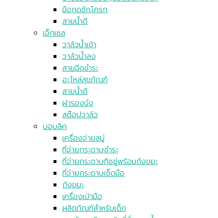
มือกดชักโครก
สายน้ำดี
เอ็กเซล
วาล์วน้ำเข้า
วาล์วน้ำลง
สายฉีดขำระ
อะไหล่สุขภัณฑ์
สายน้ำดี
ฝารองนั่ง
สต๊อปวาล์ว
บอบลิค
เครื่องจ่ายสบู่
ที่จ่ายกระดาษชำระ
ที่จ่ายกระดาษทิชชู่พร้อมถังขยะ
ที่จ่ายกระดาษเช็ดมือ
ถังขยะ
เครื่องเป่ามือ
ผลิตภัณฑ์สำหรับเด็ก