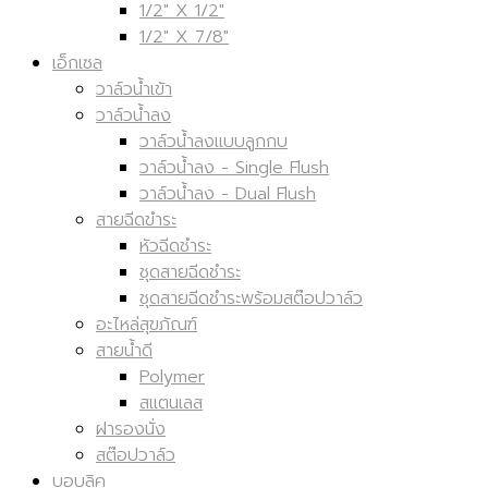
1/2" X 1/2"
1/2" X 7/8"
เอ็กเซล
วาล์วน้ำเข้า
วาล์วน้ำลง
วาล์วน้ำลงแบบลูกกบ
วาล์วน้ำลง - Single Flush
วาล์วน้ำลง - Dual Flush
สายฉีดขำระ
หัวฉีดชำระ
ชุดสายฉีดชำระ
ชุดสายฉีดชำระพร้อมสต๊อปวาล์ว
อะไหล่สุขภัณฑ์
สายน้ำดี
Polymer
สแตนเลส
ฝารองนั่ง
สต๊อปวาล์ว
บอบลิค