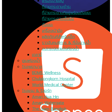
เครื่องจ่ายสบู่
ที่จ่ายกระดาษชำระ
ที่จ่ายกระดาษทิชชู่พร้อมถังขยะ
ที่จ่ายกระดาษเช็ดมือ
ถังขยะ
เครื่องเป่ามือ
ผลิตภัณฑ์สำหรับเด็ก
ราวจับคนพิการ & ที่นั่งอาบน้ำ
อุปกรณ์ตกแต่งห้องน้ำ
เดลานี่
ดูแลห้องน้ำ
โรงพยาบาล
BDMS Wellness
Chulalongkorn Hospital
World Medical Center
โรงแรม & รีสอร์ท
Amari Hua Hin
Amari Watergate
The Siam Bangkok