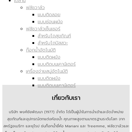
เดลานี่
ฟลัชวาล์ว
แบบติดลอย
แบบซ่อนผนัง
ฟลัชวาล์วเซ็นเซอร์
สำหรับโถสุขภัณฑ์
สำหรับโถปัสสวะ
ก๊อกน้ำอัตโนมัติ
แบบติดผนัง
แบบติดบนเคาน์เตอร์
เครื่องจ่ายสบู่อัตโนมัติ
แบบติดผนัง
แบบติดบนเคาน์เตอร์
เกี่ยวกับเรา
บริษัท พงศ์ชัยพัฒนา (1977) จำกัด ได้เป็นผู้นำในการนำเข้าและจัดจำหน่าย
สุขภัณฑ์และอุปกรณ์ตกแต่งห้องน้ำ คุณภาพสูงตามมาตรฐานระดับโลก จาก
สหรัฐอเมริกา และยุโรป ช่นก็อกน้ำยี่ห้อ Mariani และ Treemme, ฟลัชวาล์วและ