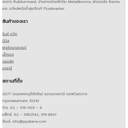
สะอาด Rubbermaid, อ่างอาบน้ำเหล็กปั๊ม Metaliberica, ฝารองนั่ง Bemis
และ อะไหล่หม้อน้ำสุขภัณฑ์ Fluidmaster
สินค้าของเรา
รินซ์ ควิก
บีมิส
ฟลูอิดมาสเตอร์
เอ็กเซล
บอบลิค
เดลานี่
สถานที่ตั้ง
2077 ถนนเพชรบุรีตัดใหม่ แขวงบางกะปิ เขตห้วยขวาง
กรุงเทพมหานคร 10310
โทร. 02 – 319-1103 – 6
แฟ็กซ์. 02 – 3182542, 319-6821
อีเมล์. info@ppatana.com