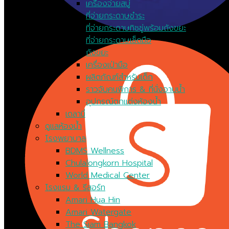
เครื่องจ่ายสบู่
ที่จ่ายกระดาษชำระ
ที่จ่ายกระดาษทิชชู่พร้อมถังขยะ
ที่จ่ายกระดาษเช็ดมือ
ถังขยะ
เครื่องเป่ามือ
ผลิตภัณฑ์สำหรับเด็ก
ราวจับคนพิการ & ที่นั่งอาบน้ำ
อุปกรณ์ตกแต่งห้องน้ำ
เดลานี่
ดูแลห้องน้ำ
โรงพยาบาล
BDMS Wellness
Chulalongkorn Hospital
World Medical Center
โรงแรม & รีสอร์ท
Amari Hua Hin
Amari Watergate
The Siam Bangkok