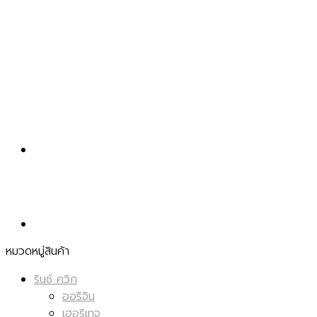
หมวดหมู่สินค้า
รินซ์ ควิก
ออริจิน
เฮอริเทจ