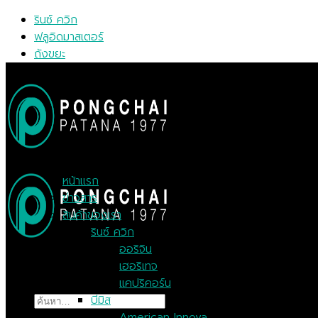
Skip
รินซ์ ควิก
to
ฟลูอิดมาสเตอร์
content
ถังขยะ
MENU
MENU
หน้าแรก
ข่าวสาร
สินค้าของเรา
รินซ์ ควิก
ออริจิน
เฮอริเทจ
แคปริคอร์น
ค้นหา:
บีมิส
American Innova