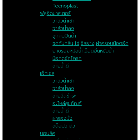
Tecnoplast
ฟลูอิดมาสเตอร์
วาล์วน้ำเข้า
วาล์วน้ำลง
ลูกกบปิดน้ำ
ชุดกันกลิ่น,โซ่,ซีลยาง,ฝาครอบน๊อตยึด
ยางรองหม้อน้ำ,น๊อตยึดหม้อน้ำ
มือกดชักโครก
สายน้ำดี
เอ็กเซล
วาล์วน้ำเข้า
วาล์วน้ำลง
สายฉีดขำระ
อะไหล่สุขภัณฑ์
สายน้ำดี
ฝารองนั่ง
สต๊อปวาล์ว
บอบลิค