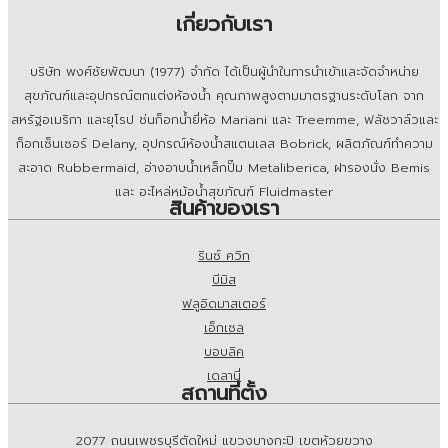
แบบติดบนเคาน์เตอร์
เกี่ยวกับเรา
บริษัท พงศ์ชัยพัฒนา (1977) จำกัด ได้เป็นผู้นำในการนำเข้าและจัดจำหน่าย
สุขภัณฑ์และอุปกรณ์ตกแต่งห้องน้ำ คุณภาพสูงตามมาตรฐานระดับโลก จาก
สหรัฐอเมริกา และยุโรป ช่นก็อกน้ำยี่ห้อ Mariani และ Treemme, ฟลัชวาล์วและ
ก็อกเซ็นเซอร์ Delany, อุปกรณ์ห้องน้ำสแตนเลส Bobrick, ผลิตภัณฑ์ทำความ
สะอาด Rubbermaid, อ่างอาบน้ำเหล็กปั๊ม Metaliberica, ฝารองนั่ง Bemis
และ อะไหล่หม้อน้ำสุขภัณฑ์ Fluidmaster
สินค้าของเรา
รินซ์ ควิก
บีมิส
ฟลูอิดมาสเตอร์
เอ็กเซล
บอบลิค
เดลานี่
สถานที่ตั้ง