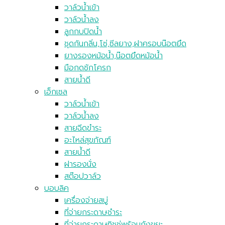
ฟลูอิดมาสเตอร์
วาล์วน้ำเข้า
วาล์วน้ำลง
ลูกกบปิดน้ำ
ชุดกันกลิ่น,โซ่,ซีลยาง,ฝาครอบน๊อตยึด
ยางรองหม้อน้ำ,น๊อตยึดหม้อน้ำ
มือกดชักโครก
สายน้ำดี
เอ็กเซล
วาล์วน้ำเข้า
วาล์วน้ำลง
สายฉีดขำระ
อะไหล่สุขภัณฑ์
สายน้ำดี
ฝารองนั่ง
สต๊อปวาล์ว
บอบลิค
เครื่องจ่ายสบู่
ที่จ่ายกระดาษชำระ