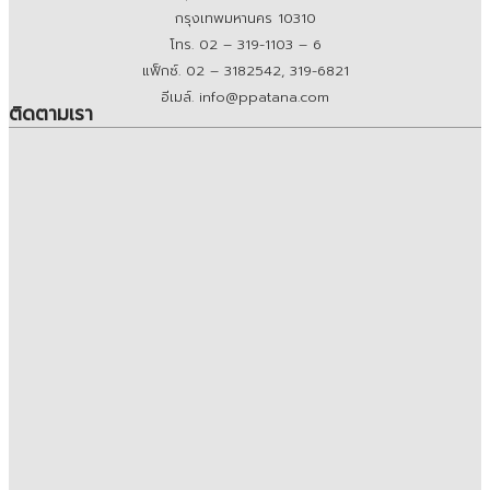
2077 ถนนเพชรบุรีตัดใหม่ แขวงบางกะปิ เขตห้วยขวาง
กรุงเทพมหานคร 10310
โทร. 02 – 319-1103 – 6
แฟ็กซ์. 02 – 3182542, 319-6821
อีเมล์. info@ppatana.com
ติดตามเรา