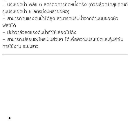
อุปกรณ์ป้องกันน้ำเสียไหลย้อนกลับไปสู่ระบบน้ำดี
– ประหยัดน้ำ ฟลัช 6 ลิตรต่อการกดหน่ึงครั้ง (ควรเลือกโถสุขภัณฑ์
รุ่นประหยัดน้ำ 6 ลิตรซึ่งมีหลายยี่ห้อ)
– สามารถทนแรงดันน้ำได้สูง สามารถปรับน้ำจากด้านบนของหัว
ฟลชัได้
– มีบ่าวาล์วลดแรงดันน้ำทำให้เสียงไม่ดัง
– สามารถเปลี่ยนอะไหล่เป็นส่วนๆ ได้เพื่อความประหยัดและคุ้มค่าใน
การใช้งาน ระยะยาว