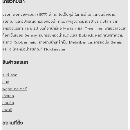
All rights reserved.
เกี่ยวกับเรา
บริษัท พงศ์ชัยพัฒนา (1977) จำกัด ได้เป็นผู้นำในการนำเข้าและจัดจำหน่าย
สุขภัณฑ์และอุปกรณ์ตกแต่งห้องน้ำ คุณภาพสูงตามมาตรฐานระดับโลก จาก
สหรัฐอเมริกา และยุโรป ช่นก็อกน้ำยี่ห้อ Mariani และ Treemme, ฟลัชวาล์วและ
ก็อกเซ็นเซอร์ Delany, อุปกรณ์ห้องน้ำสแตนเลส Bobrick, ผลิตภัณฑ์ทำความ
สะอาด Rubbermaid, อ่างอาบน้ำเหล็กปั๊ม Metaliberica, ฝารองนั่ง Bemis
และ อะไหล่หม้อน้ำสุขภัณฑ์ Fluidmaster
สินค้าของเรา
รินซ์ ควิก
บีมิส
ฟลูอิดมาสเตอร์
เอ็กเซล
บอบลิค
เดลานี่