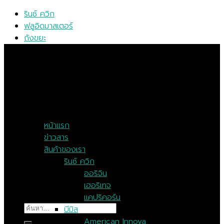
Skip
รินซ์ ควิก
to
ฟลูอิดมาสเตอร์
content
ถังขยะ
MENU
MENU
หน้าแรก
ข่าวสาร
สินค้าของเรา
รินซ์ ควิก
ออริจิน
เฮอริเทจ
แคปริคอร์น
ค้นหา:
บีมิส
American Innova