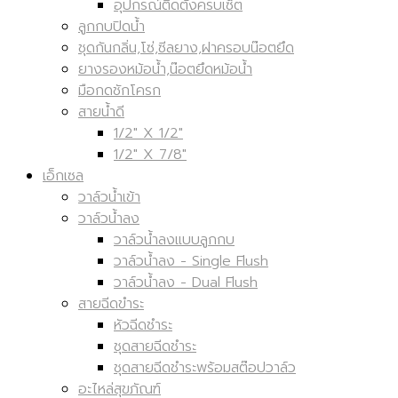
วาล์วน้ำลง Dual Flush
อุปกรณ์ติดตั้งครบเซ็ต
ลูกกบปิดน้ำ
ชุดกันกลิ่น,โซ่,ซีลยาง,ฝาครอบน๊อตยึด
ยางรองหม้อน้ำ,น๊อตยึดหม้อน้ำ
มือกดชักโครก
สายน้ำดี
1/2" X 1/2"
1/2" X 7/8"
เอ็กเซล
วาล์วน้ำเข้า
วาล์วน้ำลง
วาล์วน้ำลงแบบลูกกบ
วาล์วน้ำลง - Single Flush
วาล์วน้ำลง - Dual Flush
สายฉีดขำระ
หัวฉีดชำระ
ชุดสายฉีดชำระ
ชุดสายฉีดชำระพร้อมสต๊อปวาล์ว