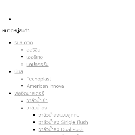
หมวดหมู่สินค้า
รินซ์ ควิก
ออริจิน
เฮอริเทจ
แคปริคอร์น
บีมิส
Tecnoplast
American Innova
ฟลูอิดมาสเตอร์
วาล์วน้ำเข้า
วาล์วน้ำลง
วาล์วน้ำลงแบบลูกกบ
วาล์วน้ำลง Sinlgle Flush