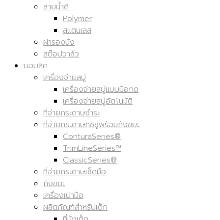
อะไหล่สุขภัณฑ์
สายน้ำดี
Polymer
สแตนเลส
ฝารองนั่ง
สต๊อปวาล์ว
บอบลิค
เครื่องจ่ายสบู่
เครื่องจ่ายสบู่แบบมือกด
เครื่องจ่ายสบู่อัตโนมัติ
ที่จ่ายกระดาษชำระ
ที่จ่ายกระดาษทิชชู่พร้อมถังขยะ
ConturaSeries®
TrimLineSeries™
ClassicSeries®
ที่จ่ายกระดาษเช็ดมือ
ถังขยะ
เครื่องเป่ามือ
ผลิตภัณฑ์สำหรับเด็ก