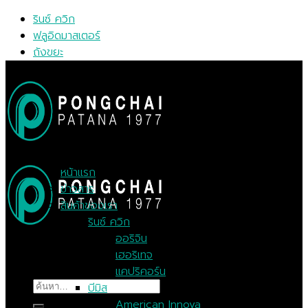
Skip
รินซ์ ควิก
to
ฟลูอิดมาสเตอร์
content
ถังขยะ
MENU
MENU
หน้าแรก
ข่าวสาร
สินค้าของเรา
รินซ์ ควิก
ออริจิน
เฮอริเทจ
แคปริคอร์น
ค้นหา:
บีมิส
American Innova