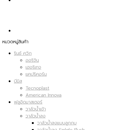
หมวดหมู่สินค้า
รินซ์ ควิก
ออริจิน
เฮอริเทจ
แคปริคอร์น
บีมิส
Tecnoplast
American Innova
ฟลูอิดมาสเตอร์
วาล์วน้ำเข้า
วาล์วน้ำลง
วาล์วน้ำลงแบบลูกกบ