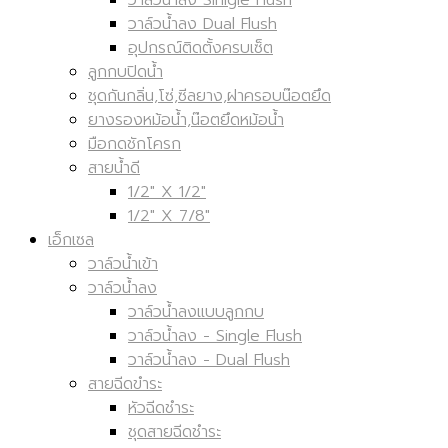
วาล์วน้ำลง Sinlgle Flush
วาล์วน้ำลง Dual Flush
อุปกรณ์ติดตั้งครบเซ็ต
ลูกกบปิดน้ำ
ชุดกันกลิ่น,โซ่,ซีลยาง,ฝาครอบน๊อตยึด
ยางรองหม้อน้ำ,น๊อตยึดหม้อน้ำ
มือกดชักโครก
สายน้ำดี
1/2" X 1/2"
1/2" X 7/8"
เอ็กเซล
วาล์วน้ำเข้า
วาล์วน้ำลง
วาล์วน้ำลงแบบลูกกบ
วาล์วน้ำลง - Single Flush
วาล์วน้ำลง - Dual Flush
สายฉีดขำระ
หัวฉีดชำระ
ชุดสายฉีดชำระ