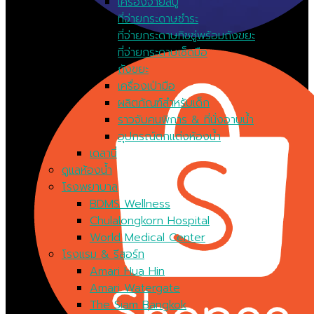
เครื่องจ่ายสบู่
ที่จ่ายกระดาษชำระ
ที่จ่ายกระดาษทิชชู่พร้อมถังขยะ
ที่จ่ายกระดาษเช็ดมือ
ถังขยะ
เครื่องเป่ามือ
ผลิตภัณฑ์สำหรับเด็ก
ราวจับคนพิการ & ที่นั่งอาบน้ำ
อุปกรณ์ตกแต่งห้องน้ำ
เดลานี่
ดูแลห้องน้ำ
โรงพยาบาล
BDMS Wellness
Chulalongkorn Hospital
World Medical Center
โรงแรม & รีสอร์ท
Amari Hua Hin
Amari Watergate
The Siam Bangkok