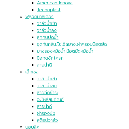
American Innova
Tecnoplast
ฟลูอิดมาสเตอร์
วาล์วน้ำเข้า
วาล์วน้ำลง
ลูกกบปิดน้ำ
ชุดกันกลิ่น,โซ่,ซีลยาง,ฝาครอบน๊อตยึด
ยางรองหม้อน้ำ,น๊อตยึดหม้อน้ำ
มือกดชักโครก
สายน้ำดี
เอ็กเซล
วาล์วน้ำเข้า
วาล์วน้ำลง
สายฉีดขำระ
อะไหล่สุขภัณฑ์
สายน้ำดี
ฝารองนั่ง
สต๊อปวาล์ว
บอบลิค