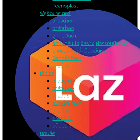
Tecnoplast
ฟลูอิดมาสเตอร์
วาล์วน้ำเข้า
วาล์วน้ำลง
ลูกกบปิดน้ำ
ชุดกันกลิ่น,โซ่,ซีลยาง,ฝาครอบน๊อตยึด
ยางรองหม้อน้ำ,น๊อตยึดหม้อน้ำ
มือกดชักโครก
สายน้ำดี
เอ็กเซล
วาล์วน้ำเข้า
วาล์วน้ำลง
สายฉีดขำระ
อะไหล่สุขภัณฑ์
สายน้ำดี
ฝารองนั่ง
สต๊อปวาล์ว
บอบลิค