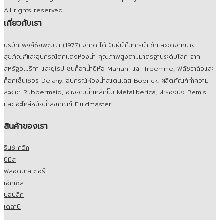
All rights reserved.
เกี่ยวกับเรา
บริษัท พงศ์ชัยพัฒนา (1977) จำกัด ได้เป็นผู้นำในการนำเข้าและจัดจำหน่าย
สุขภัณฑ์และอุปกรณ์ตกแต่งห้องน้ำ คุณภาพสูงตามมาตรฐานระดับโลก จาก
สหรัฐอเมริกา และยุโรป ช่นก็อกน้ำยี่ห้อ Mariani และ Treemme, ฟลัชวาล์วและ
ก็อกเซ็นเซอร์ Delany, อุปกรณ์ห้องน้ำสแตนเลส Bobrick, ผลิตภัณฑ์ทำความ
สะอาด Rubbermaid, อ่างอาบน้ำเหล็กปั๊ม Metaliberica, ฝารองนั่ง Bemis
และ อะไหล่หม้อน้ำสุขภัณฑ์ Fluidmaster
สินค้าของเรา
รินซ์ ควิก
บีมิส
ฟลูอิดมาสเตอร์
เอ็กเซล
บอบลิค
เดลานี่