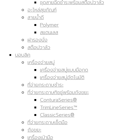
ชุดสายฉีดชำระพร้อมสต๊อปวาล์ว
อะไหล่สุขภัณฑ์
สายน้ำดี
Polymer
สแตนเลส
ฝารองนั่ง
สต๊อปวาล์ว
บอบลิค
เครื่องจ่ายสบู่
เครื่องจ่ายสบู่แบบมือกด
เครื่องจ่ายสบู่อัตโนมัติ
ที่จ่ายกระดาษชำระ
ที่จ่ายกระดาษทิชชู่พร้อมถังขยะ
ConturaSeries®
TrimLineSeries™
ClassicSeries®
ที่จ่ายกระดาษเช็ดมือ
ถังขยะ
เครื่องเป่ามือ