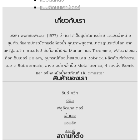
แบบติดผนัง
แบบติดบนเคาน์เตอร์
เกี่ยวกับเรา
บริษัท พงศ์ชัยพัฒนา (1977) จำกัด ได้เป็นผู้นำในการนำเข้าและจัดจำหน่าย
สุขภัณฑ์และอุปกรณ์ตกแต่งห้องน้ำ คุณภาพสูงตามมาตรฐานระดับโลก จาก
สหรัฐอเมริกา และยุโรป ช่นก็อกน้ำยี่ห้อ Mariani และ Treemme, ฟลัชวาล์วและ
ก็อกเซ็นเซอร์ Delany, อุปกรณ์ห้องน้ำสแตนเลส Bobrick, ผลิตภัณฑ์ทำความ
สะอาด Rubbermaid, อ่างอาบน้ำเหล็กปั๊ม Metaliberica, ฝารองนั่ง Bemis
และ อะไหล่หม้อน้ำสุขภัณฑ์ Fluidmaster
สินค้าของเรา
รินซ์ ควิก
บีมิส
ฟลูอิดมาสเตอร์
เอ็กเซล
บอบลิค
เดลานี่
สถานที่ตั้ง