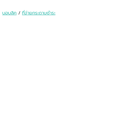
บอบลิค
/
ที่จ่ายกระดาษชำระ