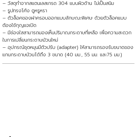
– วัสดุทำจากสแตนเลสเกรด 304 แบบผิวด้าน ไม่เป็นสนิม
– รูปทรงโค้ง ดูหรูหรา
– ตัวล็อคของฝาครอบออกแบบลักษณะพิเศษ ด้วยตัวล็อคแบบ
ต้องใช้กุญแจเปิด
– มีช่องใสสามารถมองเห็นปริมาณกระดาษที่เหลือ เพื่อความสะดวก
ในการเปลี่ยนกระดาษม้วนใหม่
– อุปกรณ์ชุดหมุนมีตัวปรับ (adapter) ให้สามารถรองรับขนาดของ
แกนกระดาษม้วนได้ถึง 3 ขนาด (40 มม., 55 มม. และ75 มม.)